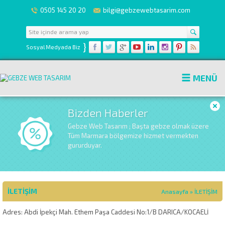
0505 145 20 20
bilgi@gebzewebtasarim.com
}
Sosyal Medyada Biz
MENÜ
Bizden Haberler
Gebze Web Tasarım ; Başta gebze olmak üzere
Tüm Marmara bölgemize hizmet vermekten
gururduyar.
İLETİŞİM
Anasayfa
»
İLETİŞİM
Adres: Abdi İpekçi Mah. Ethem Paşa Caddesi No:1/B DARICA/KOCAELİ